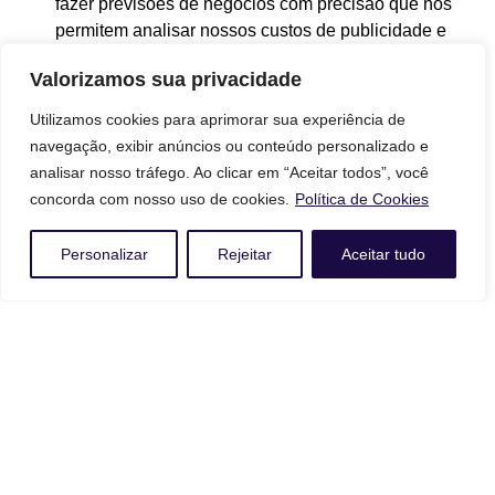
fazer previsões de negócios com precisão que nos
permitem analisar nossos custos de publicidade e
produtos para garantir o melhor preço possível.
Valorizamos sua privacidade
Mais informações
Utilizamos cookies para aprimorar sua experiência de
Esperemos que esteja esclarecido e, como mencionado
navegação, exibir anúncios ou conteúdo personalizado e
anteriormente, se houver algo que você não tem certeza se
analisar nosso tráfego. Ao clicar em “Aceitar todos”, você
precisa ou não, geralmente é mais seguro deixar os cookies
concorda com nosso uso de cookies.
Política de Cookies
ativados, caso interaja com um dos recursos que você usa
em nosso site.
Personalizar
Rejeitar
Aceitar tudo
Acompanhe nosso
Instagram