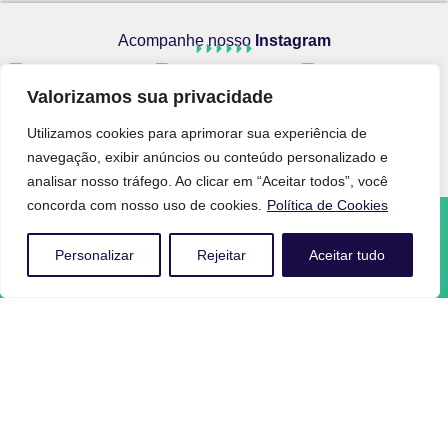
Acompanhe nosso
Instagram
Valorizamos sua privacidade
Utilizamos cookies para aprimorar sua experiência de
@AUTOCHAIR_BR
navegação, exibir anúncios ou conteúdo personalizado e
analisar nosso tráfego. Ao clicar em “Aceitar todos”, você
concorda com nosso uso de cookies.
Política de Cookies
Personalizar
Rejeitar
Aceitar tudo
O Poder da Mobilidade ao seu favor!
AutoChair, liberdade, autonomia e conforto.
NAVEGUE
Home
Sobre Nós